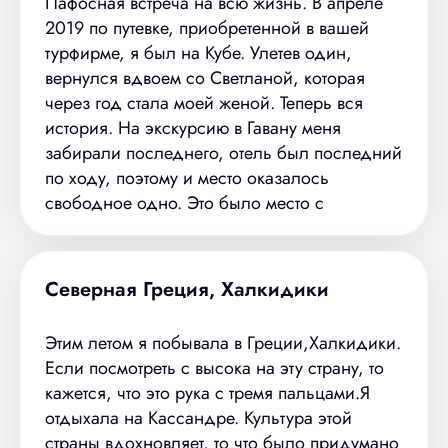
Пафосная встреча на всю жизнь. В апреле
2019 по путевке, приобретенной в вашей
турфирме, я был на Кубе. Улетев один,
вернулся вдвоем со Светланой, которая
через год стала моей женой. Теперь вся
история. На экскурсию в Гавану меня
забирали последнего, отель был последний
по ходу, поэтому и место оказалось
свободное одно. Это было место с
девушкой. За 4 часа пути мы
познакомились. Общались. На обратном
пути мы вдвоем были на местах рядом с
Северная Греция, Халкидики
водителем. Авто приемник не работал. Тогда
я, чтобы скрасить 4х часовую поездку, беру
Этим летом я побывала в Греции,Халкидики.
микрофон, включаю телефон и нам весело.
Если посмотреть с высока на эту страну, то
Все под кубинским ромом веселые.
кажется, что это рука с тремя пальцами.Я
Светлана прилетела с двумя подругами,
отдыхала на Кассандре. Культура этой
составить им компанию, подруги хотели
страны вдохновляет, то что было придумано