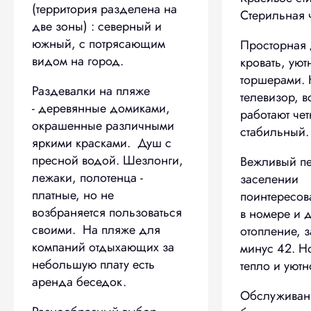
(территория разделена на
Стерильная ч
две зоны) : северный и
южный, с потрясающим
Просторная 
видом на город.
кровать, уют
торшерами.
Раздевалки на пляже
телевизор, в
- деревянные домиками,
работают чет
окрашенные различными
стабильны
яркими красками. Душ с
пресной водой. Шезлонги,
Вежливый пе
лежаки, полотенца -
заселении
платные, но не
поинтересов
возбраняется пользоваться
в номере и 
своими. На пляже для
отопление, 
компаний отдыхающих за
минус 42. Н
небольшую плату есть
тепло и уют
аренда беседок.
Обслуживани