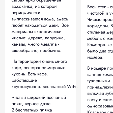
водокачка, из которой
Весь отель с
периодически
чистотой и 
выплескивается вода, здесь
Чистые прос
любят находиться дети. Все
коридоры. В
материалы экологически
стильная де
чистые: дерево, парусина,
мебель с жи
канаты, много металла -
Комфортные 
своеобразно, необычно.
было два от
номера.
На территории очень много
кафе, ресторанов мировых
В номере пр
кухонь. Есть кафе,
ванная комн
работающие
туалетными
круглосуточно. Бесплатный WiFi.
принадлежн
включая зуб
Чистый широкий песчаный
пасту и салф
пляж, вернее даже
одноразовые
2 бесплатных пляжа
Красивое ст