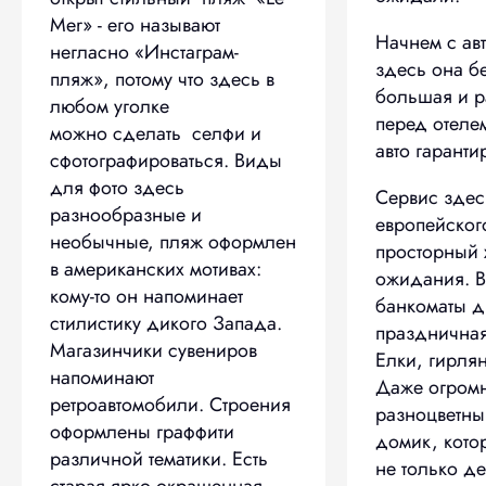
Mer» - его называют
Начнем с ав
негласно «Инстаграм-
здесь она б
пляж», потому что здесь в
большая и 
любом уголке
перед отеле
можно сделать селфи и
авто гарант
сфотографироваться. Виды
для фото здесь
Сервис здес
разнообразные и
европейског
необычные, пляж оформлен
просторный 
в американских мотивах:
ожидания. В
кому-то он напоминает
банкоматы д
стилистику дикого Запада.
праздничная
Магазинчики сувениров
Елки, гирля
напоминают
Даже огром
ретроавтомобили. Строения
разноцветн
оформлены граффити
домик, кото
различной тематики. Есть
не только де
старая ярко окрашенная