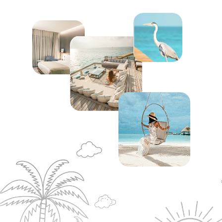
или же одежду. Следующая остановка - это
прыжки с корабля в открытое море
неподалеку от острова похожего на
черепаху. Конечно же на этом наше
путешествие не заканчивается, и через пару
дней мы едем на термальные источники,
где вода в искусственных бассейнах
достигает 37 градусов. Там находится три
оборудованных источника, каждый из
которых имеет разные свойства. Эти
бассейны хороши для людей, у которых
проблемы с суставами,сердцем,сосудами и
т.д Территория очень большая, там можно
погулять, постоять под водопадами. В
общем, очень приятная поездка. Так же мы
посетили город водопадов в Эдессе. Что
может быть прекрасней шума воды в
тишине.... Перед вылетом мы решили