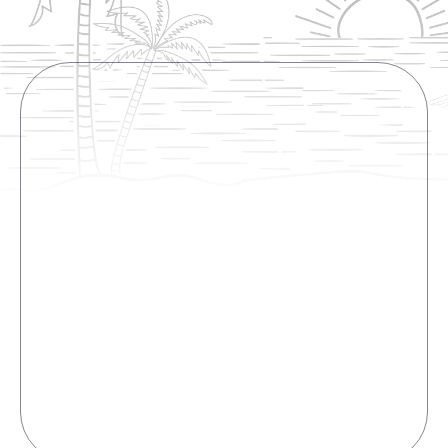
съездить в Технопарк и позже погулять по
торговому центру Космос. Технопарк
оказался очень интересным местом,тем кто
не любит слушать скучные и нудные
экскурсии именно сюда.... В этом музее есть
несколько залов, в каждом из которых Вы
можете найти то, что интересно именно вам.
В одном из залов можете увидеть множество
различных видов старинных
машин,сфотографироваться и как следует их
рассмотреть. В следующем зале будут
представлены множество экспонатов, с
которыми нужно как-либо
взаимодействовать или даже проявлять
силу. Вы сможете посмотреть сколько бы вы
весили на других планетах, поиграть на
невидимых струнах, бегать в колесе, тем