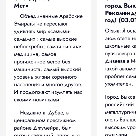
Mer»
город Вык
Рекоменд
Объединенные Арабские
год! (03.0
Эмираты не перестают
Отзыв: Я ост
удивлять мир «самыми-
этом отеле н
самыми» : самые высокие
школьные ка
небоскребы, самая сильная
пути возвра
медицина, самое
Дивеева в Мо
протяженное метро без
такой автом
машиниста, самый высокий
проблег сем
уровень жизни коренного
утомителен.
населения и многое другое.
И продолжают изумлять нас
Город Выкс
своими новинками.
российский
металлургич
Недавно в Дубае, в
отель Баташ
центральном престижном
высоким уро
районе Джумейра, был
ожидали.
открыт стильный пляж «Le