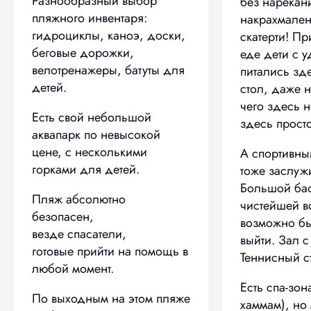
Разнообразный выбор
без нарекан
пляжного инвентаря:
накрахмален
гидроциклы, каноэ, доски,
скатерти! П
беговые дорожки,
еде дети с 
велотренажеры, батуты для
питались зд
детей.
стол, даже н
чего здесь н
Есть свой небольшой
здесь прост
аквапарк по невысокой
цене, с несколькими
А спортивны
горками для детей.
тоже заслуж
Большой ба
Пляж абсолютно
чистейшей в
безопасен,
возможно бы
везде спасатели,
выйти. Зал 
готовые прийти на помощь в
Теннисный с
любой момент.
Есть спа-зон
По выходным на этом пляже
хаммам), но